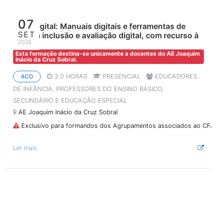
07
Aula Digital: Manuais digitais e ferramentas de
SET
apoio à inclusão e avaliação digital, com recurso à
2026
IA
Esta formação destina-se unicamente a docentes do AE Joaquim
Inácio da Cruz Sobral.
3.0 HORAS
PRESENCIAL
EDUCADORES
ACD
DE INFÂNCIA, PROFESSORES DO ENSINO BÁSICO,
SECUNDÁRIO E EDUCAÇÃO ESPECIAL
AE Joaquim Inácio da Cruz Sobral
Exclusivo para formandos dos Agrupamentos associados ao CFA
Ler mais