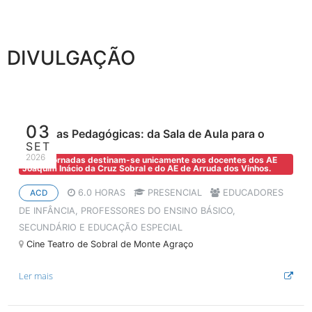
DIVULGAÇÃO
03
Jornadas Pedagógicas: da Sala de Aula para o
SET
Mundo
2026
Estas Jornadas destinam-se unicamente aos docentes dos AE
Joaquim Inácio da Cruz Sobral e do AE de Arruda dos Vinhos.
6.0 HORAS
PRESENCIAL
EDUCADORES
ACD
DE INFÂNCIA, PROFESSORES DO ENSINO BÁSICO,
SECUNDÁRIO E EDUCAÇÃO ESPECIAL
Cine Teatro de Sobral de Monte Agraço
Ler mais