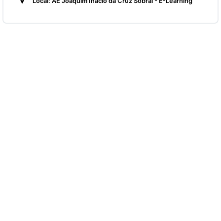
Local: AE Joaquim Inácio da Cruz Sobral - E-Learning