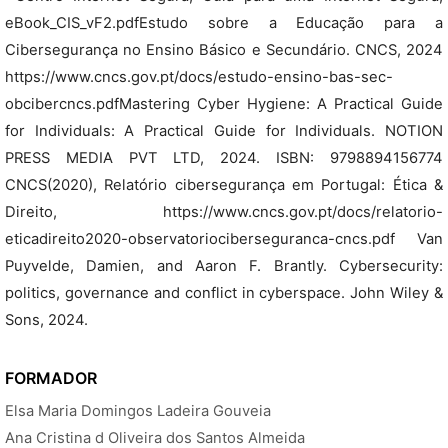
eBook_CIS_vF2.pdfEstudo sobre a Educação para a
Cibersegurança no Ensino Básico e Secundário. CNCS, 2024
https://www.cncs.gov.pt/docs/estudo-ensino-bas-sec-
obcibercncs.pdf​Mastering Cyber Hygiene: A Practical Guide
for Individuals: A Practical Guide for Individuals. NOTION
PRESS MEDIA PVT LTD, 2024. ISBN: 9798894156774​
CNCS(2020), Relatório cibersegurança em Portugal: Ética &
Direito, ​ https://www.cncs.gov.pt/docs/relatorio-
eticadireito2020-observatoriociberseguranca-cncs.pdf​ ​Van
Puyvelde, Damien, and Aaron F. Brantly. Cybersecurity:
politics, governance and conflict in cyberspace. John Wiley &
Sons, 2024.​ ​
FORMADOR
Elsa Maria Domingos Ladeira Gouveia
Ana Cristina d Oliveira dos Santos Almeida